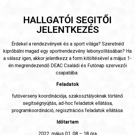
HALLGATÓI SEGITŐI
JELENTKEZÉS
Érdekel a rendezvények és a sport világa? Szeretnéd
kipróbálni magad egy sportrendezvény lebonyolításában? Ha
a válasz igen, akkor jelentkezz a form kitöltésével a május 1-
én megrendezendő DEAC Családi és Futónap szervezői
csapatába.
Feladatok
futóverseny koordinációja, szakosztályoknak történő
segítségnyújtás, ad-hoc feladatok ellátása,
programkoordináció, regisztrációs feladatok ellátása.
Időtartam
2022. május 01. 08 – 18 óra